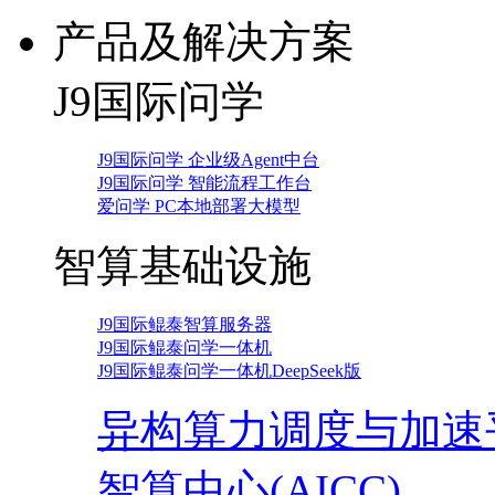
产品及解决方案
J9国际问学
J9国际问学 企业级Agent中台
J9国际问学 智能流程工作台
爱问学 PC本地部署大模型
智算基础设施
J9国际鲲泰智算服务器
J9国际鲲泰问学一体机
J9国际鲲泰问学一体机DeepSeek版
异构算力调度与加速
智算中心(AICC)