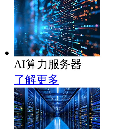
AI算力服务器
了解更多