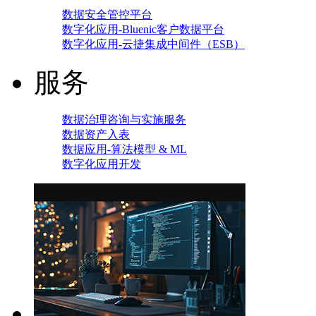
数据安全管控平台
数字化应用-Bluenic客户数据平台
数字化应用-云捷集成中间件（ESB）
服务
数据治理咨询与实施服务
数据资产入表
数据应用-算法模型 & ML
数字化应用开发