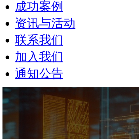
成功案例
资讯与活动
联系我们
加入我们
通知公告