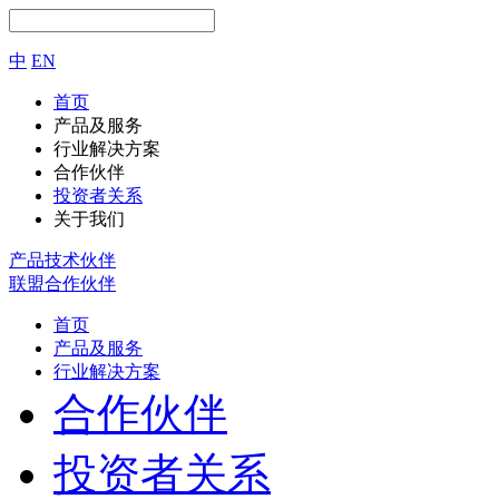
中
EN
首页
产品及服务
行业解决方案
合作伙伴
投资者关系
关于我们
产品技术伙伴
联盟合作伙伴
首页
产品及服务
行业解决方案
合作伙伴
投资者关系