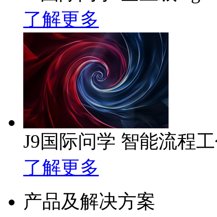
了解更多
J9国际问学 智能流程
了解更多
产品及解决方案