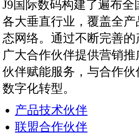
J9国际数码构建了遍布全国
各大垂直行业，覆盖全产
态网络。通过不断完善的产品
广大合作伙伴提供营销推广支持
伙伴赋能服务，与合作伙
数字化转型。
产品技术伙伴
联盟合作伙伴