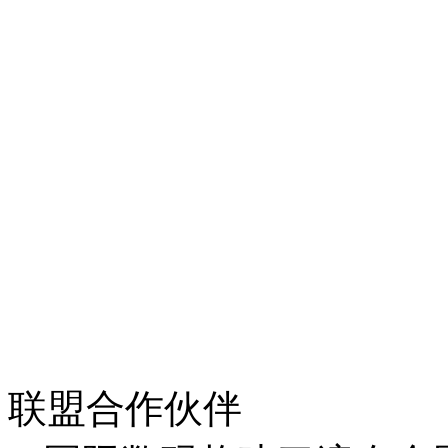
联盟合作伙伴