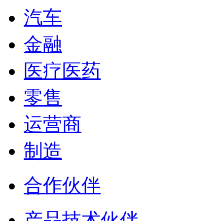
汽车
金融
医疗医药
零售
运营商
制造
合作伙伴
产品技术伙伴