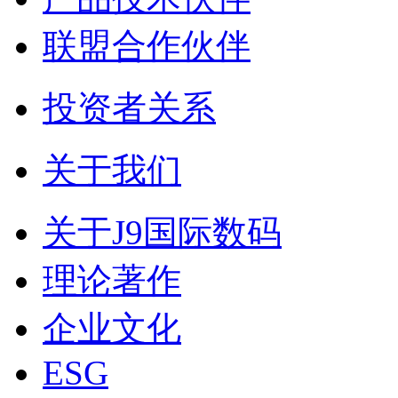
联盟合作伙伴
投资者关系
关于我们
关于J9国际数码
理论著作
企业文化
ESG