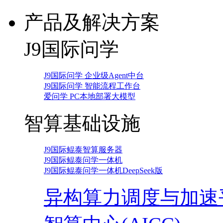
产品及解决方案
J9国际问学
J9国际问学 企业级Agent中台
J9国际问学 智能流程工作台
爱问学 PC本地部署大模型
智算基础设施
J9国际鲲泰智算服务器
J9国际鲲泰问学一体机
J9国际鲲泰问学一体机DeepSeek版
异构算力调度与加速