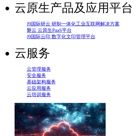
云原生产品及应用平台
J9国际研云 研制一体化工业互联网解决方案
磐云 云原生PaaS平台
J9国际云印 数字化文印管理平台
云服务
云管理服务
安全服务
基础架构服务
云应用服务
云培训服务