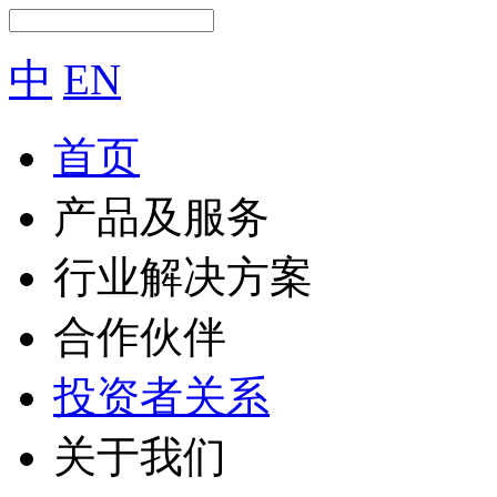
中
EN
首页
产品及服务
行业解决方案
合作伙伴
投资者关系
关于我们