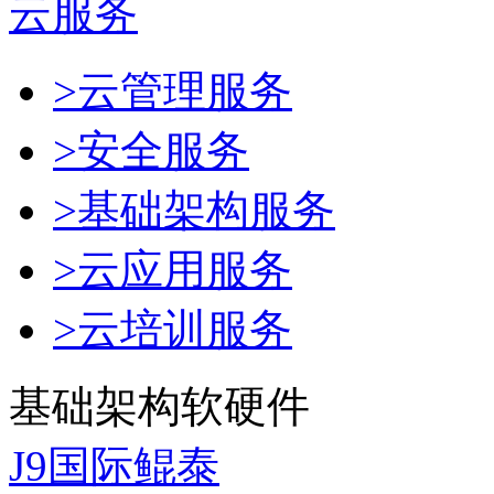
云服务
>云管理服务
>安全服务
>基础架构服务
>云应用服务
>云培训服务
基础架构软硬件
J9国际鲲泰