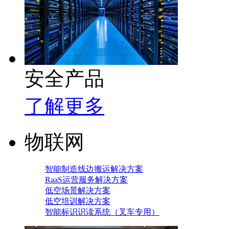
安全产品
了解更多
物联网
智能制造线边搬运解决方案
RaaS运营服务解决方案
低空场景解决方案
低空培训解决方案
智能标识识读系统（叉车专用）