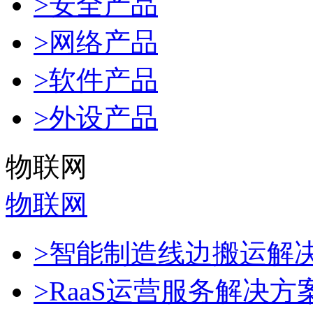
>安全产品
>网络产品
>软件产品
>外设产品
物联网
物联网
>智能制造线边搬运解
>RaaS运营服务解决方