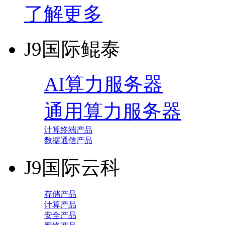
了解更多
J9国际鲲泰
AI算力服务器
通用算力服务器
计算终端产品
数据通信产品
J9国际云科
存储产品
计算产品
安全产品