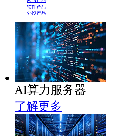
网络产品
软件产品
外设产品
AI算力服务器
了解更多