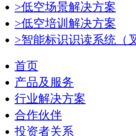
>低空场景解决方案
>低空培训解决方案
>智能标识识读系统（
首页
产品及服务
行业解决方案
合作伙伴
投资者关系