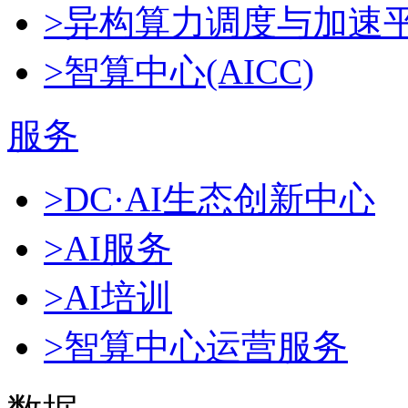
>异构算力调度与加速
>智算中心(AICC)
服务
>DC·AI生态创新中心
>AI服务
>AI培训
>智算中心运营服务