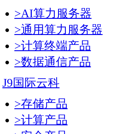
>AI算力服务器
>通用算力服务器
>计算终端产品
>数据通信产品
J9国际云科
>存储产品
>计算产品