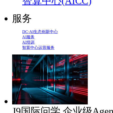
智算中心(AICC)
服务
DC·AI生态创新中心
AI服务
AI培训
智算中心运营服务
J9国际问学 企业级Age