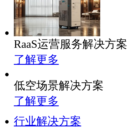
RaaS运营服务解决方案
了解更多
低空场景解决方案
了解更多
行业解决方案