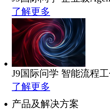
了解更多
J9国际问学 智能流程
了解更多
产品及解决方案