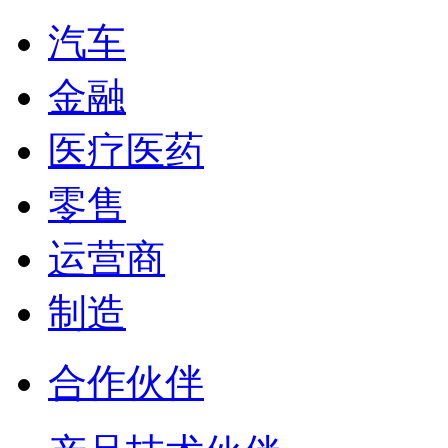
汽车
金融
医疗医药
零售
运营商
制造
合作伙伴