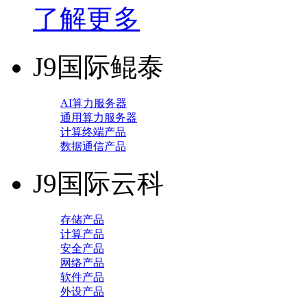
了解更多
J9国际鲲泰
AI算力服务器
通用算力服务器
计算终端产品
数据通信产品
J9国际云科
存储产品
计算产品
安全产品
网络产品
软件产品
外设产品