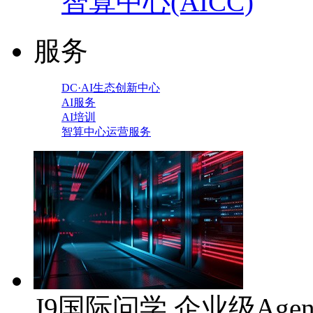
智算中心(AICC)
服务
DC·AI生态创新中心
AI服务
AI培训
智算中心运营服务
J9国际问学 企业级Age