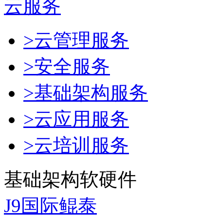
云服务
>云管理服务
>安全服务
>基础架构服务
>云应用服务
>云培训服务
基础架构软硬件
J9国际鲲泰