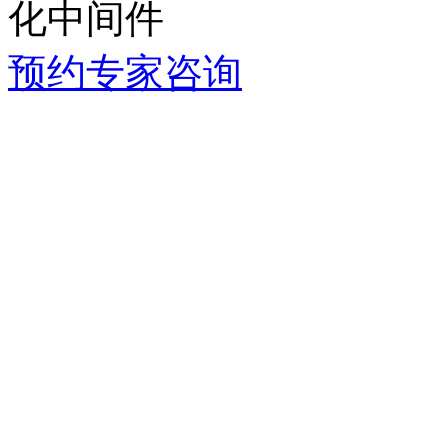
化中间件
预约专家咨询