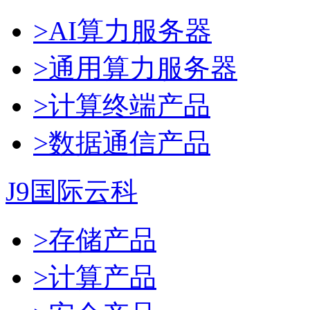
>AI算力服务器
>通用算力服务器
>计算终端产品
>数据通信产品
J9国际云科
>存储产品
>计算产品