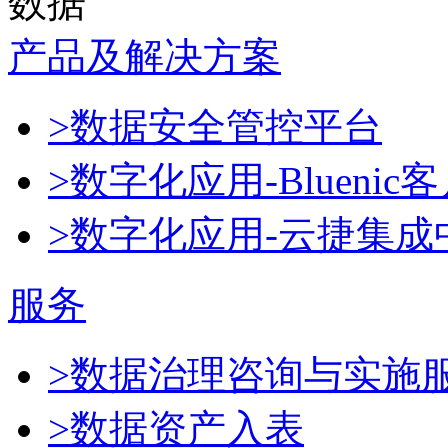
数据
产品及解决方案
>数据安全管控平台
>数字化应用-Blueni
>数字化应用-云捷集成
服务
>数据治理咨询与实施
>数据资产入表