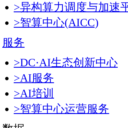
>异构算力调度与加速
>智算中心(AICC)
服务
>DC·AI生态创新中心
>AI服务
>AI培训
>智算中心运营服务