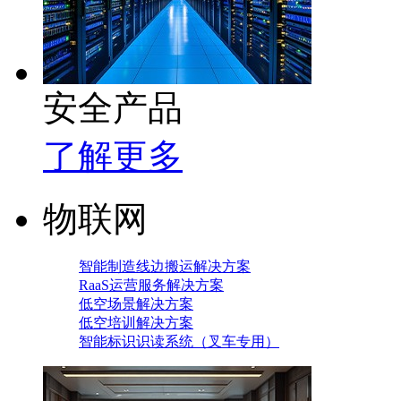
安全产品
了解更多
物联网
智能制造线边搬运解决方案
RaaS运营服务解决方案
低空场景解决方案
低空培训解决方案
智能标识识读系统（叉车专用）