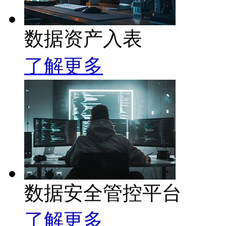
数据资产入表
了解更多
数据安全管控平台
了解更多