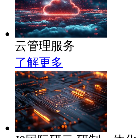
云管理服务
了解更多