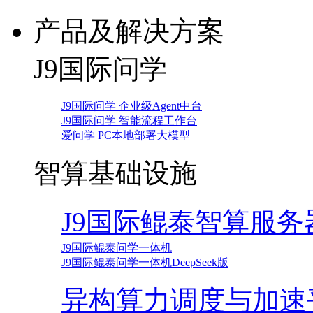
产品及解决方案
J9国际问学
J9国际问学 企业级Agent中台
J9国际问学 智能流程工作台
爱问学 PC本地部署大模型
智算基础设施
J9国际鲲泰智算服务
J9国际鲲泰问学一体机
J9国际鲲泰问学一体机DeepSeek版
异构算力调度与加速