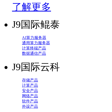
了解更多
J9国际鲲泰
AI算力服务器
通用算力服务器
计算终端产品
数据通信产品
J9国际云科
存储产品
计算产品
安全产品
网络产品
软件产品
外设产品