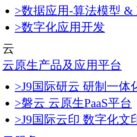
>数据应用-算法模型 & 
>数字化应用开发
云
云原生产品及应用平台
>J9国际研云 研制一
>磐云 云原生PaaS平台
>J9国际云印 数字化