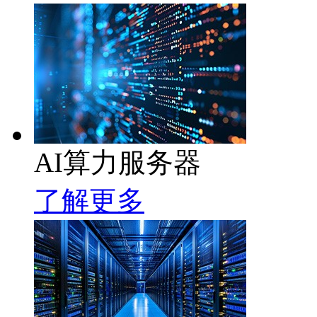
AI算力服务器
了解更多