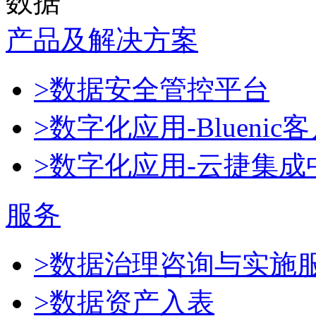
数据
产品及解决方案
>数据安全管控平台
>数字化应用-Blueni
>数字化应用-云捷集成
服务
>数据治理咨询与实施
>数据资产入表