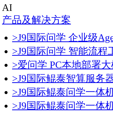
AI
产品及解决方案
>J9国际问学 企业级Age
>J9国际问学 智能流程
>爱问学 PC本地部署
>J9国际鲲泰智算服务
>J9国际鲲泰问学一体
>J9国际鲲泰问学一体机D