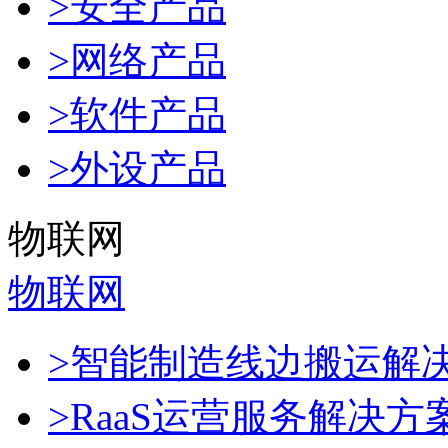
>安全产品
>网络产品
>软件产品
>外设产品
物联网
物联网
>智能制造线边搬运解
>RaaS运营服务解决方