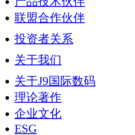
产品技术伙伴
联盟合作伙伴
投资者关系
关于我们
关于J9国际数码
理论著作
企业文化
ESG