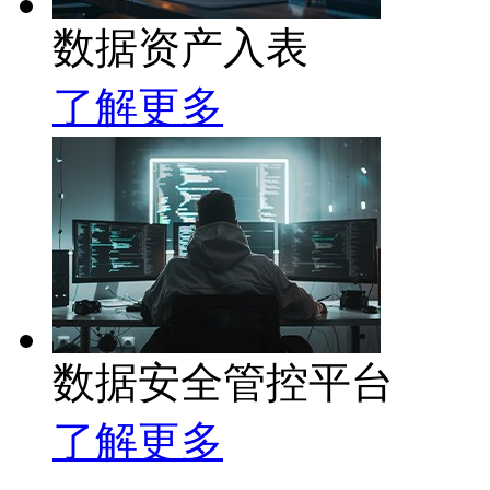
数据资产入表
了解更多
数据安全管控平台
了解更多