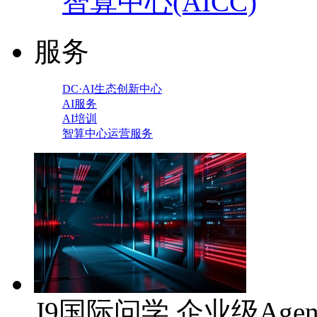
智算中心(AICC)
服务
DC·AI生态创新中心
AI服务
AI培训
智算中心运营服务
J9国际问学 企业级Age