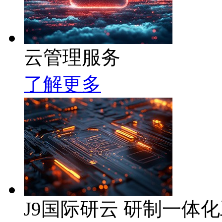
云管理服务
了解更多
J9国际研云 研制一体