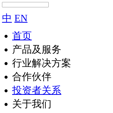
中
EN
首页
产品及服务
行业解决方案
合作伙伴
投资者关系
关于我们