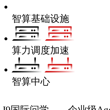
智算基础设施
算力调度加速
智算中心
J9国际问学——企业级Age