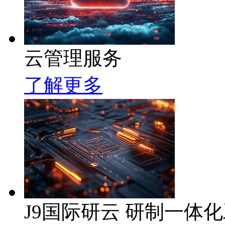
云管理服务
了解更多
J9国际研云 研制一体