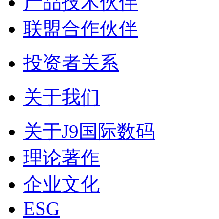
产品技术伙伴
联盟合作伙伴
投资者关系
关于我们
关于J9国际数码
理论著作
企业文化
ESG