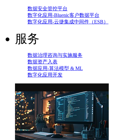
数据安全管控平台
数字化应用-Bluenic客户数据平台
数字化应用-云捷集成中间件（ESB）
服务
数据治理咨询与实施服务
数据资产入表
数据应用-算法模型 & ML
数字化应用开发