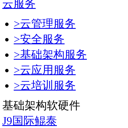
云服务
>云管理服务
>安全服务
>基础架构服务
>云应用服务
>云培训服务
基础架构软硬件
J9国际鲲泰