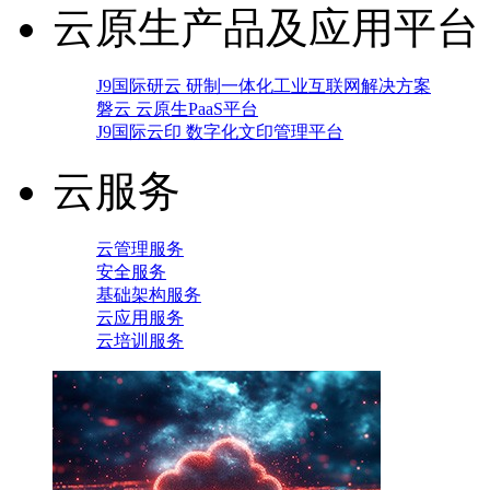
云原生产品及应用平台
J9国际研云 研制一体化工业互联网解决方案
磐云 云原生PaaS平台
J9国际云印 数字化文印管理平台
云服务
云管理服务
安全服务
基础架构服务
云应用服务
云培训服务