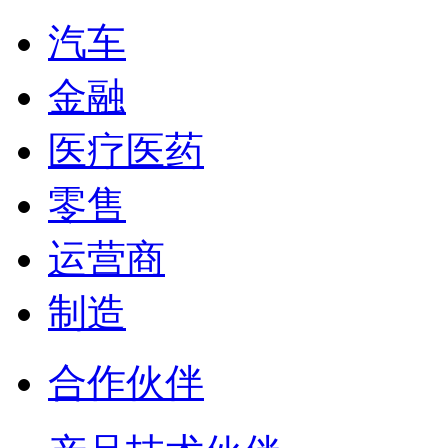
汽车
金融
医疗医药
零售
运营商
制造
合作伙伴