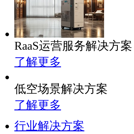
RaaS运营服务解决方案
了解更多
低空场景解决方案
了解更多
行业解决方案