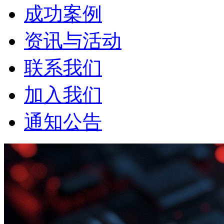
成功案例
资讯与活动
联系我们
加入我们
通知公告